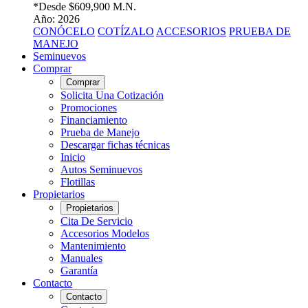
*Desde
$609,900 M.N.
Año: 2026
CONÓCELO
COTÍZALO
ACCESORIOS
PRUEBA DE
MANEJO
Seminuevos
Comprar
Comprar
Solicita Una Cotización
Promociones
Financiamiento
Prueba de Manejo
Descargar fichas técnicas
Inicio
Autos Seminuevos
Flotillas
Propietarios
Propietarios
Cita De Servicio
Accesorios Modelos
Mantenimiento
Manuales
Garantía
Contacto
Contacto