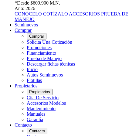
*Desde
$609,900 M.N.
Año: 2026
CONÓCELO
COTÍZALO
ACCESORIOS
PRUEBA DE
MANEJO
Seminuevos
Comprar
Comprar
Solicita Una Cotización
Promociones
Financiamiento
Prueba de Manejo
Descargar fichas técnicas
Inicio
Autos Seminuevos
Flotillas
Propietarios
Propietarios
Cita De Servicio
Accesorios Modelos
Mantenimiento
Manuales
Garantía
Contacto
Contacto