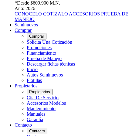
*Desde
$609,900 M.N.
Año: 2026
CONÓCELO
COTÍZALO
ACCESORIOS
PRUEBA DE
MANEJO
Seminuevos
Comprar
Comprar
Solicita Una Cotización
Promociones
Financiamiento
Prueba de Manejo
Descargar fichas técnicas
Inicio
Autos Seminuevos
Flotillas
Propietarios
Propietarios
Cita De Servicio
Accesorios Modelos
Mantenimiento
Manuales
Garantía
Contacto
Contacto