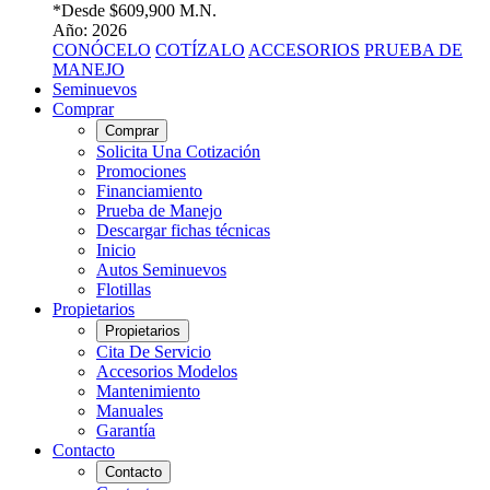
*Desde
$609,900 M.N.
Año: 2026
CONÓCELO
COTÍZALO
ACCESORIOS
PRUEBA DE
MANEJO
Seminuevos
Comprar
Comprar
Solicita Una Cotización
Promociones
Financiamiento
Prueba de Manejo
Descargar fichas técnicas
Inicio
Autos Seminuevos
Flotillas
Propietarios
Propietarios
Cita De Servicio
Accesorios Modelos
Mantenimiento
Manuales
Garantía
Contacto
Contacto