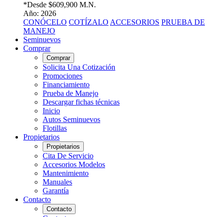
*Desde
$609,900 M.N.
Año: 2026
CONÓCELO
COTÍZALO
ACCESORIOS
PRUEBA DE
MANEJO
Seminuevos
Comprar
Comprar
Solicita Una Cotización
Promociones
Financiamiento
Prueba de Manejo
Descargar fichas técnicas
Inicio
Autos Seminuevos
Flotillas
Propietarios
Propietarios
Cita De Servicio
Accesorios Modelos
Mantenimiento
Manuales
Garantía
Contacto
Contacto