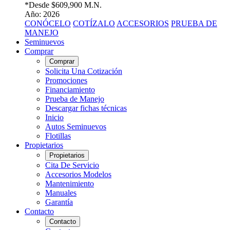
*Desde
$609,900 M.N.
Año: 2026
CONÓCELO
COTÍZALO
ACCESORIOS
PRUEBA DE
MANEJO
Seminuevos
Comprar
Comprar
Solicita Una Cotización
Promociones
Financiamiento
Prueba de Manejo
Descargar fichas técnicas
Inicio
Autos Seminuevos
Flotillas
Propietarios
Propietarios
Cita De Servicio
Accesorios Modelos
Mantenimiento
Manuales
Garantía
Contacto
Contacto